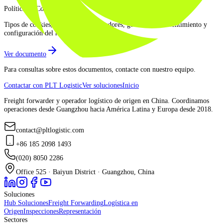
Política de Cookies
Tipos de cookies, finalidades, proveedores, gestión del consentimiento y
configuración del navegador.
Ver documento
Para consultas sobre estos documentos, contacte con nuestro equipo.
Contactar con PLT Logistic
Ver soluciones
Inicio
Freight forwarder y operador logístico de origen en China. Coordinamos
operaciones desde Guangzhou hacia América Latina y Europa desde 2018.
contact@pltlogistic.com
+86 185 2098 1493
(020) 8050 2286
Office 525 · Baiyun District · Guangzhou, China
Soluciones
Hub Soluciones
Freight Forwarding
Logística en
Origen
Inspecciones
Representación
Sectores